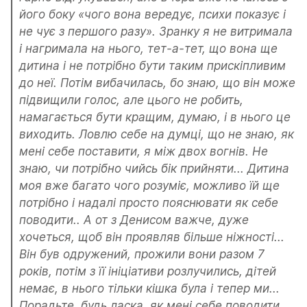
його боку «чого вона вередує, психи показує і 
не чує з першого разу». Зранку я не витримала 
і нагримала на нього, тет-а-тет, що вона ще 
дитина і не потрібно бути таким прискіпливим 
до неї. Потім вибачилась, бо знаю, що він може 
підвищили голос, але цього не робить, 
намагається бути кращим, думаю, і в нього це 
виходить. Ловлю себе на думці, що не знаю, як 
мені себе поставити, я між двох вогнів. Не 
знаю, чи потрібно чийсь бік прийняти... Дитина 
моя вже багато чого розуміє, можливо їй ще 
потрібно і надалі просто пояснювати як себе 
поводити.. А от з Денисом важче, дуже 
хочеться, щоб він проявляв більше ніжності... 
Він був одружений, прожили вони разом 7 
років, потім з її ініціативи розлучились, дітей 
немає, в нього тільки кішка була і тепер ми... 
Порадьте, будь ласка, як мені себе поводити, 