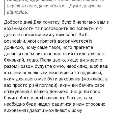
яку лінію поведінки обрати... Дуже дякую за 
відповідь.
Доброго дня! Для початку, було б непогано вам з 
коханим сісти та проговорити всі аспекти, які 
для вас є критичними у вихованні. Ви б 
розповіли, якої стратегії дотримуєтеся із 
донькою, чому саме такої, чого прагнете 
досягти своїм вихованням, який стиль для вас 
близький, тощо. Після цього, якщо ви живете 
разом і разом будуєте сім’ю, необхідно, щоб ваш 
коханий чоловік сам визначився та поділився, 
яким для нього має бути виховання (можливо, у 
вас просто різні погляди), яким він бачить своє 
спілкування з вашою донькою. Якщо ви обоє 
бачите його у ролі названого батька, вам 
необхідно буде надалі радитися з ним стосовно 
виховання і давати можливість йому 