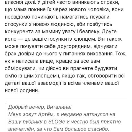
власної долі. У дітей часто виникають страхи, 
що мама покине їх через нового чоловіка, вони 
несвідомо починають намагатись псувати 
стосунки з новою людиною, аби позбутись 
конкурента за мамину увагу і безпеку. Друге 
коло — це ваші стосунки із хлопцем. Він також 
може почувати себе другорядним, відчувати 
брак довіри до нього у питаннях виховання. Тож, 
як я написала вище, краще за все вам 
обміркувати, чи дійсно ви прагнете будувати 
сім’ю із цим хлопцем і, якщо так, обговорити всі 
деталі вашої взаємодії із всіма членами вашої 
нової родини.
Добрый вечер, Виталина!

Меня зовут Артём, я недавно наткнулся на 
Вашу рубрику в SLOGe и честно был приятно 
впечатлён, за что Вам большое спасибо.
