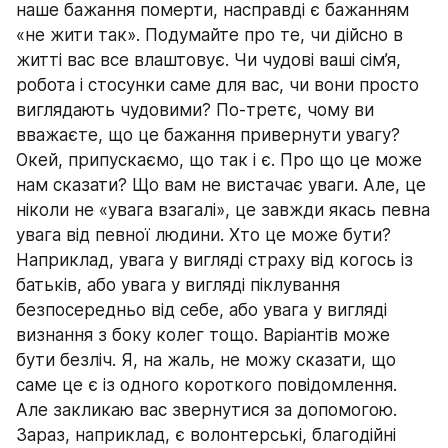
наше бажання померти, насправді є бажанням 
«не жити так». Подумайте про те, чи дійсно в 
житті вас все влаштовує. Чи чудові ваші сім’я, 
робота і стосунки саме для вас, чи вони просто 
виглядають чудовими? По-третє, чому ви 
вважаєте, що це бажання привернути увагу? 
Окей, припускаємо, що так і є. Про що це може 
нам сказати? Що вам не вистачає уваги. Але, це 
ніколи не «увага взагалі», це завжди якась певна 
увага від певної людини. Хто це може бути? 
Наприклад, увага у вигляді страху від когось із 
батьків, або увага у вигляді піклування 
безпосередньо від себе, або увага у вигляді 
визнання з боку колег тощо. Варіантів може 
бути безліч. Я, на жаль, не можу сказати, що 
саме це є із одного короткого повідомлення. 
Але закликаю вас звернутися за допомогою. 
Зараз, наприклад, є волонтерські, благодійні 