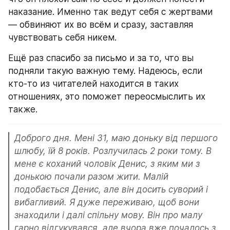
наказание. Именно так ведут себя с жертвами 
— обвиняют их во всём и сразу, заставляя 
чувствовать себя никем.
Ещё раз спасибо за письмо и за то, что вы 
подняли такую важную тему. Надеюсь, если 
кто-то из читателей находится в таких 
отношениях, это поможет переосмыслить их 
также.
Доброго дня. Мені 31, маю доньку від першого 
шлюбу, їй 8 років. Розлучилась 2 роки тому. В 
мене є коханий чоловік Денис, з яким ми з 
донькою почали разом жити. Малій 
подобається Денис, але він досить суворий і 
вибагливий. Я дуже переживаю, щоб вони 
знаходили і далі спільну мову. Він про малу 
гарно відгукувався, але вчора вже почалось з 