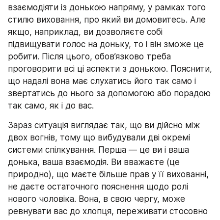
взаємодіяти із донькою напряму, у рамках того 
стилю виховання, про який ви домовитесь. Але 
якщо, наприклад, ви дозволяєте собі 
підвищувати голос на доньку, то і він зможе це 
робити. Після цього, обов’язково треба 
проговорити всі ці аспекти з донькою. Пояснити, 
що надалі вона має слухатись його так само і 
звертатись до нього за допомогою або порадою 
так само, як і до вас.
Зараз ситуація виглядає так, що ви дійсно між 
двох вогнів, тому що вибудували дві окремі 
системи спілкування. Перша — це ви і ваша 
донька, ваша взаємодія. Ви вважаєте (це 
природно), що маєте більше прав у її вихованні, 
не даєте остаточного пояснення щодо ролі 
нового чоловіка. Вона, в свою чергу, може 
ревнувати вас до хлопця, переживати стосовно 