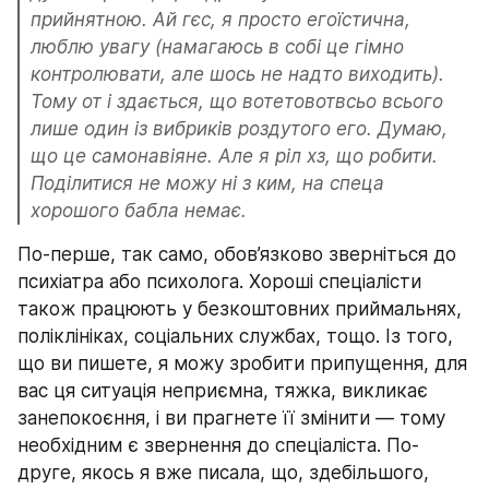
прийнятною. Ай гєс, я просто егоїстична, 
люблю увагу (намагаюсь в собі це гімно 
контролювати, але шось не надто виходить). 
Тому от і здається, що вотетовотвсьо всього 
лише один із вибриків роздутого его. Думаю, 
що це самонавіяне. Але я ріл хз, що робити. 
Поділитися не можу ні з ким, на спеца 
хорошого бабла немає.
По-перше, так само, обов’язково зверніться до 
психіатра або психолога. Хороші спеціалісти 
також працюють у безкоштовних приймальнях, 
поліклініках, соціальних службах, тощо. Із того, 
що ви пишете, я можу зробити припущення, для 
вас ця ситуація неприємна, тяжка, викликає 
занепокоєння, і ви прагнете її змінити — тому 
необхідним є звернення до спеціаліста. По-
друге, якось я вже писала, що, здебільшого, 