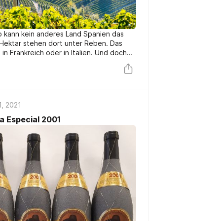
o kann kein anderes Land Spanien das
n Hektar stehen dort unter Reben. Das
in Frankreich oder in Italien. Und doch
ein produziert. Das liegt vor allem daran,
chatz gibt. Es sind die alten, teils
berge, in denen zwar hervorragender
in kleinen Mengen. Die grossen Mengen
chen Hochebenen in Zentralspanien
1, 2021
landet häufig in Weinbränden oder ist im
va Especial 2001