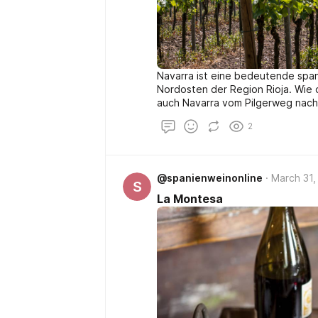
Navarra ist eine bedeutende span
Nordosten der Region Rioja. Wie 
auch Navarra vom Pilgerweg nach
Wanderer mit Proviant und Wein v
2
Reblauskatastrophe standen dama
die Reblaus Navarra erst wesentli
sich auch hier - eine weitere Geme
von der Gironde ein, um hier Wei
@spanienweinonline
March 31,
auch viel Bordelaiser Know-how in
S
La Montesa