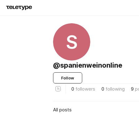
S
@spanienweinonline
Follow
0
followers
0
following
9
p
All posts