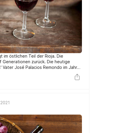
 im östlichen Teil der Rioja. Die
nf Generationen zurück. Die heutige
os' Vater José Palacios Remondo im Jahre
es Vaters, im Jahre 2000, übernahm
Palacios Remondo und führte das
nerreichten Höhen.
 2021