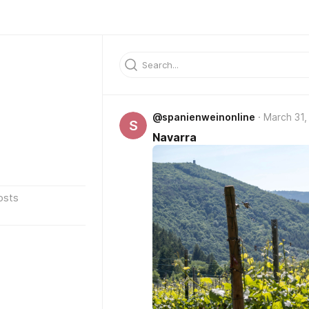
@spanienweinonline
March 31,
S
Navarra
osts