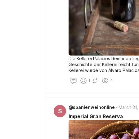
Die Kellerei Palacios Remondo liegt
Geschichte der Kellerei reicht fü
Kellerei wurde von Álvaro Palaci
1945 errichtet. Nach dem Tode d
1
4
Álvaro Palacios die Leitung von 
Familienunternehmen zu bisher u
@spanienweinonline
March 31,
S
Imperial Gran Reserva