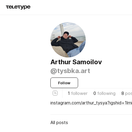
Arthur Samoilov
@tysbka.art
Follow
1
follower
0
following
8
po
instagram.com/arthur_tysya?igshid=1
All posts