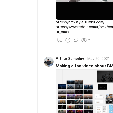
https://bmxstyle.tumblr.com/
https://www.reddit.com/r/bmx/c
ut_bmx/
https://www.reddit.com/r/bicycl
25
about_bmx/ https://pikabu.ru/sto
https://www.bmx-forum.com/thre
bmx.910443/ https://www.vitalb
Talk,2/Making-a-fan-video-abou
Arthur Samoilov
May 20, 2021
Making a fan video about B