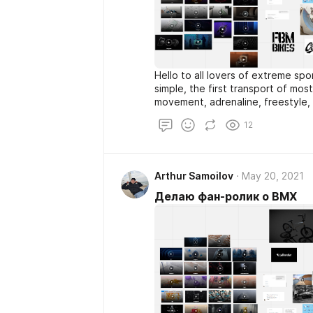
Hello to all lovers of extreme spo
simple, the first transport of mos
movement, adrenaline, freestyle,
arise for me personally looking a
12
came to me not at once. BUNNY H
everything in its place, this is it!
Arthur Samoilov
May 20, 2021
Делаю фан-ролик о BMX