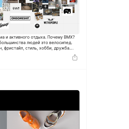
ма и активного отдыха. Почему BMX?
 большинства людей это велосипед.
 фристайл, стиль, хобби, дружба.
OP от парня перелетающего бордюр
от оно!