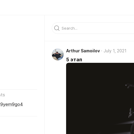
Arthur Samoilov
July 1, 2021
5 этап
sts
lmi9yem9go4