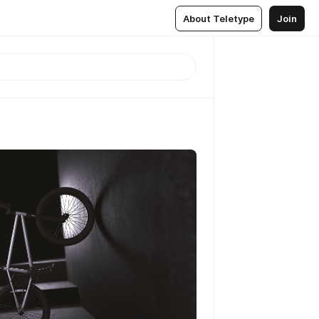
About Teletype
Join