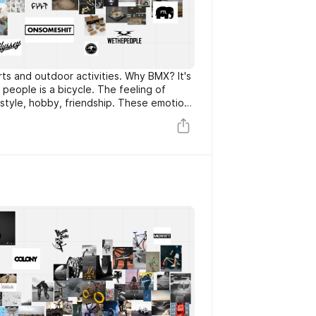
rts and outdoor activities. Why BMX? It's
t people is a bicycle. The feeling of
 style, hobby, friendship. These emotions
t a BMX bike. The theme of the video
OP from a guy flying over a curb put