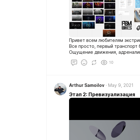
Привет всем любителям экстри
Все просто, первый транспорт
Ощущение движения, адреналин,
Такие эмоции возникают лично у меня глядя на байк BMX. Тема ролика
10
мне пришла не сразу. BUNNY H
расставил все на свои места, в
Arthur Samoilov
May 9, 2021
Этап 2: Превизуализация