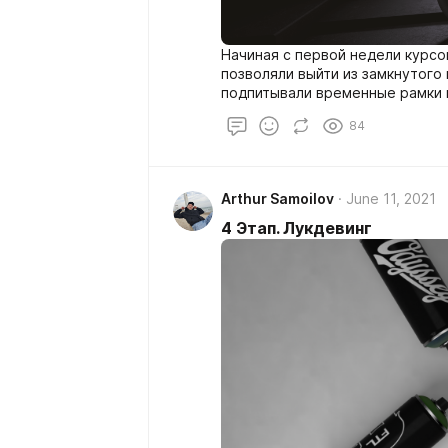
Начиная с первой недели курсо
позволяли выйти из замкнутого
подпитывали временные рамки 
ощущаешь временное спокойств
84
был убежден в том что такой м
Заблуждение заключалось в пр
какой-то внутренний режим или
ориентироваться. Без дедлайн
Arthur Samoilov
June 11, 2021
вечность, и чем больше време
бессмысленным это становиться
4 Этап. Лукдевинг
немного прогорел с рефами, вы
советовал бедующим потокам о
вы бы хотели научиться...