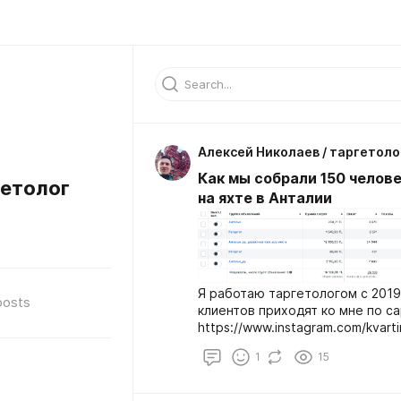
Алексей Николаев / таргетоло
Как мы собрали 150 челов
гетолог
на яхте в Анталии
Я работаю таргетологом с 2019 
posts
клиентов приходят ко мне по с
https://www.instagram.com/kvartirnik.antaly
рекомендации.
1
15