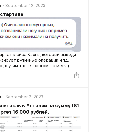
г
September 12, 2023
B стартапа
маркетплейсе Каспи, который выводит
изирует рутинные операции и тд.
с другим таргетологом, за месяц
чили 100 заявок в форму генерации
удалось связаться.
г
September 2, 2023
спетакль в Анталии на сумму 181
аргет 16 000 рублей.