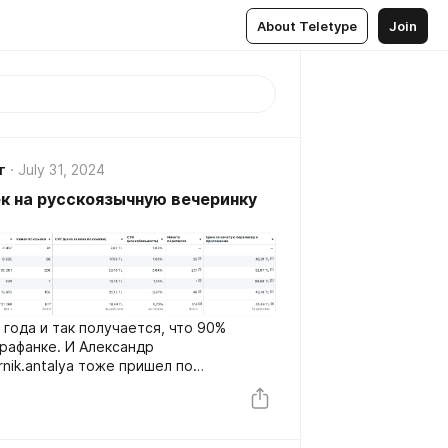
About Teletype
Join
г
July 31, 2024
ек на русскоязычную вечеринку
года и так получается, что 90%
арафанке. И Александр
a тоже пришел по