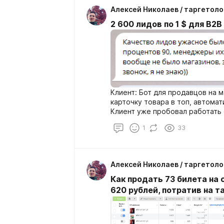
Алексей Николаев / таргетоло
2 600 лидов по 1 $ для B2
Клиент: Бот для продавцов на 
карточку товара в топ, автомат
Клиент уже пробовал работать 
потратили 300 долларов и полу
1
33
лидов, из которых только с 10 
Алексей Николаев / таргетоло
Как продать 73 билета на 
620 рублей, потратив на т