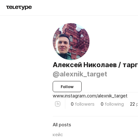
Алексей Николаев / тар
@alexnik_target
Follow
www.instagram.com/alexnik_target
0
followers
0
following
22
All posts
кейс