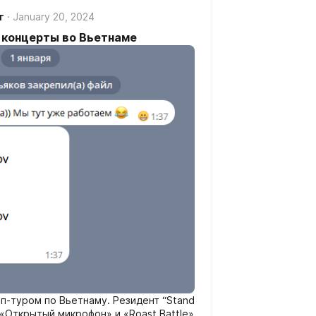
г
January 20, 2024
п концерты во Вьетнаме
ап-туром по Вьетнаму. Резидент “Stand
Up Show на ТНТ”, участник шоу «Открытый микрофон» и «Roast Battle»