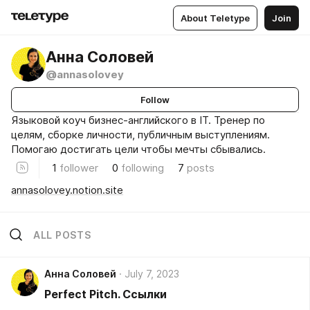
About Teletype
Join
Анна Соловей
@annasolovey
Follow
Языковой коуч бизнес-английского в IT. Тренер по
целям, сборке личности, публичным выступлениям.
Помогаю достигать цели чтобы мечты сбывались.
1
follower
0
following
7
posts
annasolovey.notion.site
ALL POSTS
Анна Соловей
July 7, 2023
Perfect Pitch. Ссылки