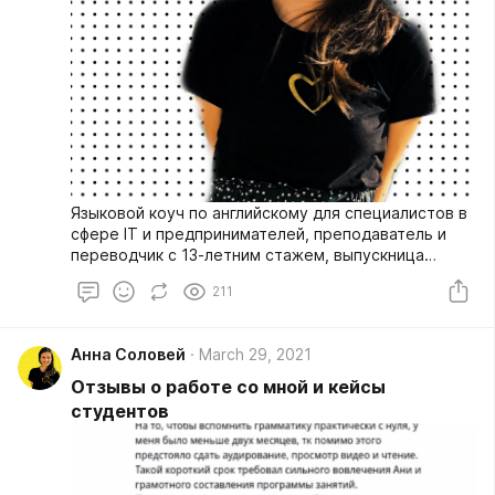
Языковой коуч по английскому для специалистов в
сфере IT и предпринимателей, преподаватель и
переводчик с 13-летним стажем, выпускница
СПБГУ и Oberlin College (USA). Обладает дипломом
211
магистра в области методики преподавания
иностранных языков, перевода и межкультурной
коммуникации.
Анна Соловей
March 29, 2021
Отзывы о работе со мной и кейсы
студентов