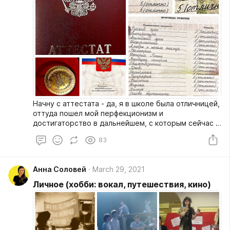
Начну с аттестата - да, я в школе была отличницей,
оттуда пошел мой перфекционизм и
достигаторство в дальнейшем, с которым сейчас я
дружу и умею находить здоровый баланс. И кстати
83
помогаю своим ученикам не выгорать и достигать
цели четко, быстро и эффективно без
самобичевания и стрессов.
Анна Соловей
March 29, 2021
Личное (хобби: вокал, путешествия, кино)