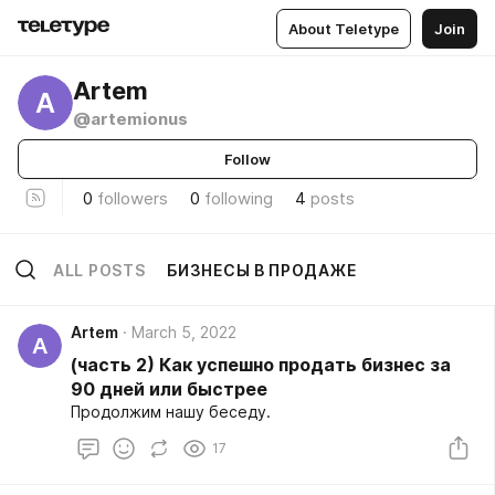
About Teletype
Join
Artem
A
@artemionus
Follow
0
followers
0
following
4
posts
ALL POSTS
БИЗНЕСЫ В ПРОДАЖЕ
Artem
March 5, 2022
A
(часть 2) Как успешно продать бизнес за
90 дней или быстрее
Продолжим нашу беседу.
17