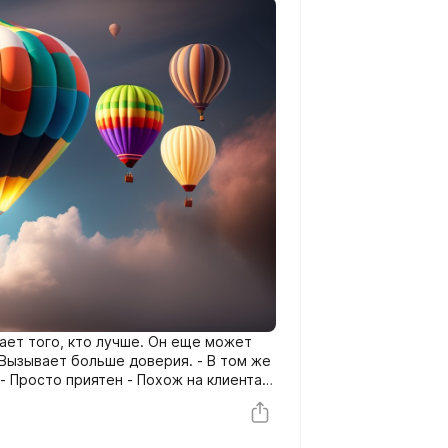
рает того, кто лучше. Он еще может
- Вызывает больше доверия. - В том же
- Просто приятен - Похож на клиента
тера, прочие шаблоны. - Работает в
 удобные способы оплаты, доставки и
ые, значимые люди.