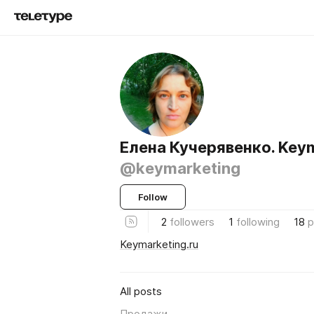
Елена Кучерявенко. Key
@keymarketing
Follow
2
followers
1
following
18
p
Keymarketing.ru
All posts
Продажи