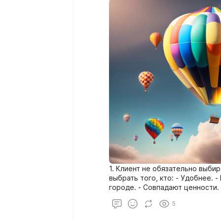
1. Клиент не обязательно выби
выбрать того, кто: - Удобнее. 
городе. - Совпадают ценности. 
или его знакомых, любимого ак
5
более удобном режиме. - Более
т.п. - Порекомендовали знаком