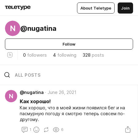
About Teletype
Join
N
@nugatina
Follow
0
followers
4
following
328
posts
ALL POSTS
@nugatina
June 26, 2021
N
Как хорошо!
Как хорошо, что в моей жизни появился бег и на
пасмурную погоду я смотрю теперь совсем по-
другому.
1
6