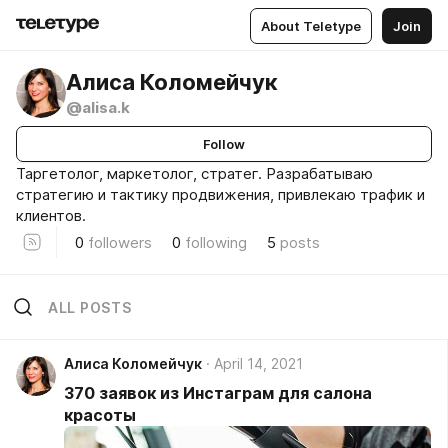
About Teletype
Join
Алиса Коломейчук
@alisa.k
Follow
Таргетолог, маркетолог, стратег. Разрабатываю
стратегию и тактику продвижения, привлекаю трафик и
клиентов.
0
followers
0
following
5
posts
ALL POSTS
Алиса Коломейчук
April 14, 2021
370 заявок из Инстаграм для салона
красоты