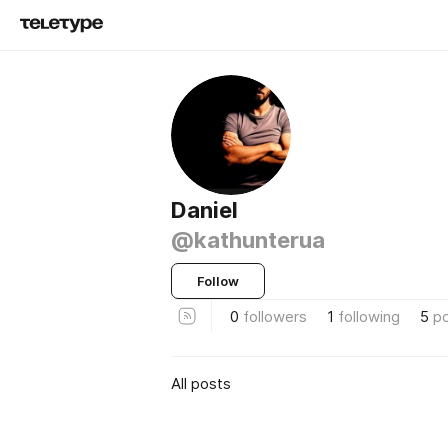
Daniel
@kathunterua
Follow
0
followers
1
following
5
p
All posts