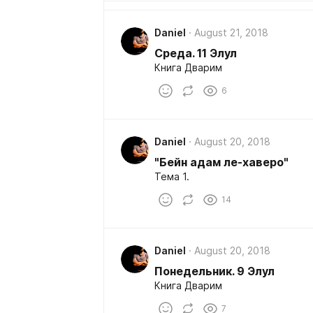
Daniel
August 21, 2018
Среда. 11 Элул
Книга Дварим
6
Daniel
August 20, 2018
"Бейн адам ле-хаверо"
Тема 1.
14
Daniel
August 20, 2018
Понедельник. 9 Элул
Книга Дварим
7