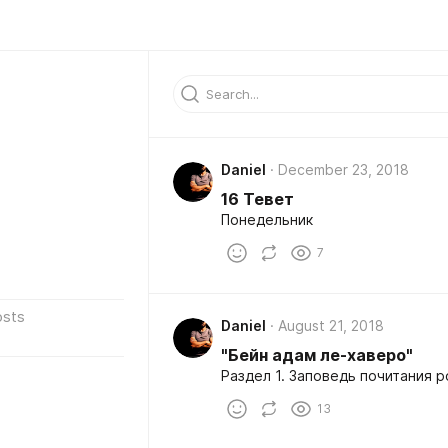
Daniel
December 23, 2018
16 Тевет
Понедельник
7
osts
Daniel
August 21, 2018
"Бейн адам ле-хаверо"
Раздел 1. Заповедь почитания р
13