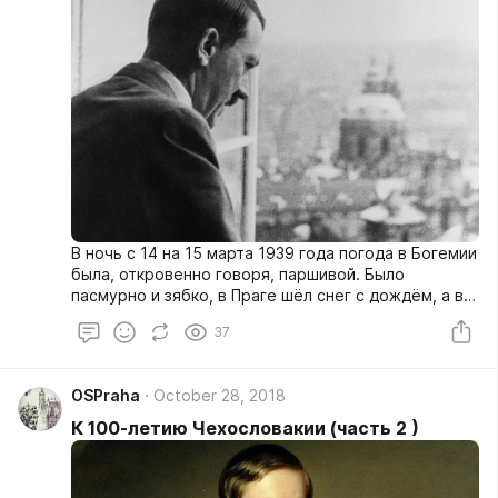
В ночь с 14 на 15 марта 1939 года погода в Богемии
была, откровенно говоря, паршивой. Было
пасмурно и зябко, в Праге шёл снег с дождём, а в
горах снег вообще валил так, словно бы и не было
37
никакой весны. 350 тысячам немецких солдат и
офицеров, стоявших на границах Чехословакии,
предстояло преодолеть десятки и сотни
OSPraha
October 28, 2018
километров на автомобилях, мотоциклах и танках,
чтобы занять территорию „уродливого детища
К 100-летию Чехословакии (часть 2 )
Версальского договора“, оставшуюся после того,
как, как Рейх откусил от него Судеты, а поляки –
Тешинскую область,