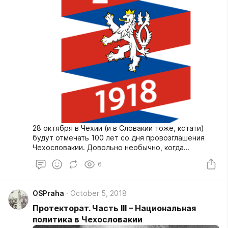
28 октября в Чехии (и в Словакии тоже, кстати)
будут отмечать 100 лет со дня провозглашения
Чехословакии. Довольно необычно, когда
праздновать собираются создание государства,
6
которого уже 25 лет, как не существует, которое
на протяжении своей истории уже однажды
исчезало с политической карты мира и которое, в
OSPraha
October 5, 2018
принципе, могло и не возникнуть. Тем не менее,
празднуют. Почему? А вот почему – для этих
Протекторат. Часть III – Национальная
народов появление в 1918 году Чехословакии
политика в Чехословакии
означает воссоздание (а для словаков – так и