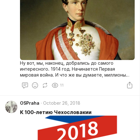
Ну вот, мы, наконец, добрались до самого
интересного. 1914 год. Начинается Первая
мировая война. И что же вы думаете, миллионы
чехов вздохнули с облегчением, думая: «Ну вот,
11
наконец, уж теперь-то проклятая Габсбургская
монархия падёт, Австро-Венгрия исчезнет и Чехия
станет свободной»? Как бы ни так.
OSPraha
October 26, 2018
К 100-летию Чехословакии