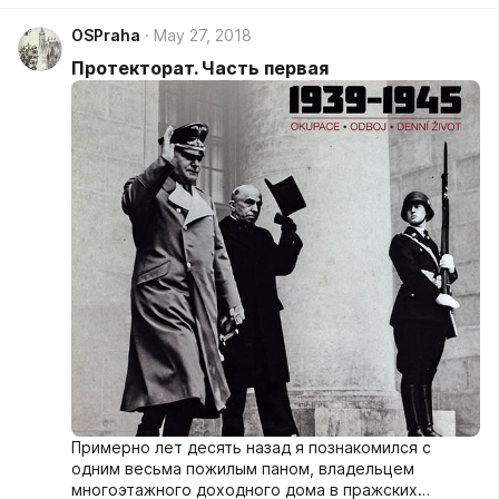
поверхностно и схематично, чтобы был понятен
OSPraha
May 27, 2018
контекст, в рамках которого котором
сосуществовали перед второй мировой войной
Протекторат. Часть первая
Чехословакия с одной стороны и немецкие
государства (Германия и Австрия) – с другой.
Примерно лет десять назад я познакомился с
одним весьма пожилым паном, владельцем
многоэтажного доходного дома в пражских