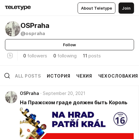
About Teletype
Join
OSPraha
@ospraha
Follow
0
followers
0
following
11
posts
ALL POSTS
ИСТОРИЯ
ЧЕХИЯ
ЧЕХОСЛОВАКИЯ
OSPraha
September 20, 2021
На Пражском граде должен быть Король