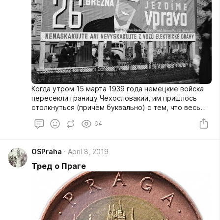
Когда утром 15 марта 1939 года немецкие войска
пересекли границу Чехословакии, им пришлось
столкнуться (причём буквально) с тем, что весь
транспорт здесь ездил не как во всей остальной
64
континентальной Европе – по правой стороне, а по
левой. Да-да, в Чехословакии – так уж сложилось –
было левосторонее движение, как, например,
OSPraha
April 8, 2019
сейчас в Великобритании.
Тред о Праге