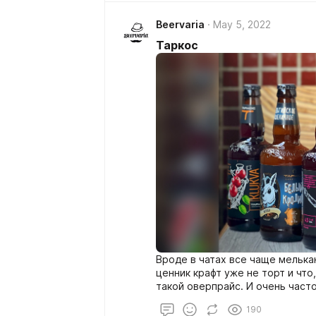
Beervaria
May 5, 2022
Таркос
Вроде в чатах все чаще мелькаю
ценник крафт уже не торт и что,
такой оверпрайс. И очень част
Таркос)
190