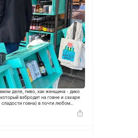
амом деле, пиво, как женщина - дико
 который взбродит на говне и сахаре
т сладости говна) в почти любом
 не ворчит от прямого света. Пиво же
ллигент с оттопыренным мизинчиком и