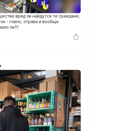
естве вряд ли найдутся те граждане,
ок - говно, отрава и вообще
мало ли?)
?