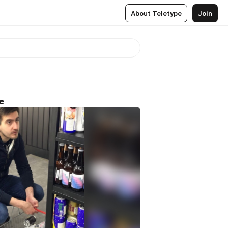
About Teletype
Join
е