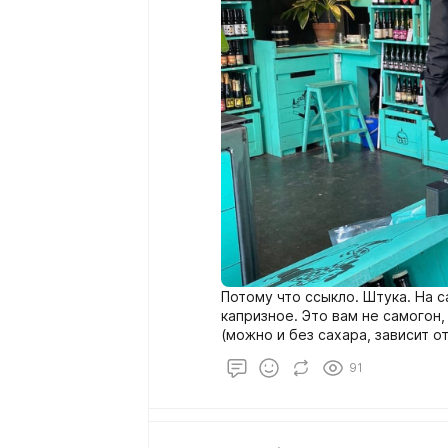
Потому что ссыкло. Штука. На с
капризное. Это вам не самогон,
(можно и без сахара, зависит о
подвале и зачастую даже особо
91
в этом плане, прямо-таки инте
боится вообще всего.