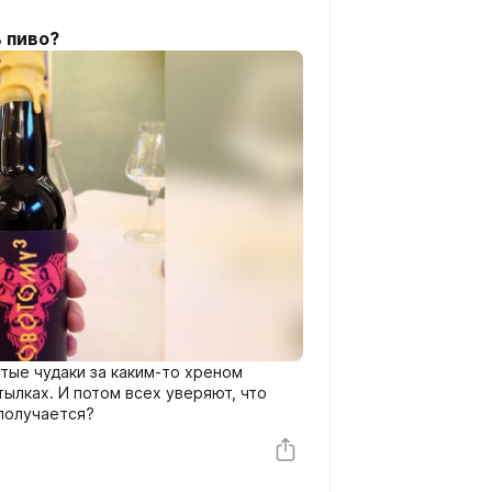
 пиво?
утые чудаки за каким-то хреном
ылках. И потом всех уверяют, что
получается?