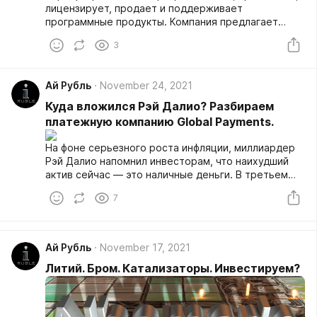
лицензирует, продает и поддерживает
программные продукты. Компания предлагает
программное обеспечение операционных систем,
3
серверное прикладное программное обеспечение,
программное обеспечение бизнес-приложений и
потребительских приложений, инструменты
Ай Рубль
November 24, 2021
разработки программного обеспечения, а также
программное обеспечение для Интернета и
Куда вложился Рэй Далио? Разбираем
внутренней сети. Microsoft также разрабатывает
платежную компанию Global Payments.
игровые приставки и цифровые музыкальные
развлекательные устройства.­­
На фоне серьезного роста инфляции, миллиардер
Рэй Далио напомнил инвесторам, что наихудший
актив сейчас — это наличные деньги. В третьем
квартале Далио открыл новую позицию по акциям
7
Global Payments в количестве 12 021 штук.
Аналитики Уолл-стрит составили рейтинг по ее
акциям: это 15 «рекомендовано к покупке» и
только 3 «рекомендовано к удержанию». Давайте
Ай Рубль
November 17, 2021
и мы посмотрим на нее пристальнее.
Литий. Бром. Катализаторы. Инвестируем?