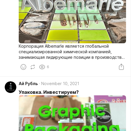
Корпорация Albemarle является глобальной
специализированной химической компанией,
занимающая лидирующие позиции в производстве
литиевых, бромных и рафинирующих
6
катализаторов. Использует потенциал компании во
многих крупнейших и наиболее важных отраслях
промышленности мира, от энергетики и связи, до
Ай Рубль
November 10, 2021
транспорта и электроники.
Упаковка. Инвестируем?