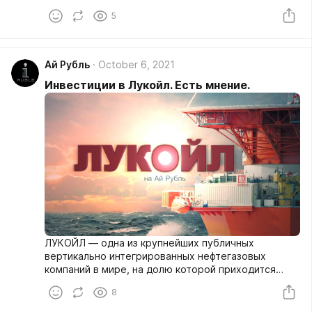
онлайн-финансирования и интернет-контента через
5
свои дочерние компании. Alibaba Group Holding
предлагает свою продукцию и услуги по всему
миру.
Ай Рубль
October 6, 2021
Инвестиции в Лукойл. Есть мнение.
ЛУКОЙЛ — одна из крупнейших публичных
вертикально интегрированных нефтегазовых
компаний в мире, на долю которой приходится
около 2% мировой добычи нефти и около 1%
8
доказанных запасов углеводородов.