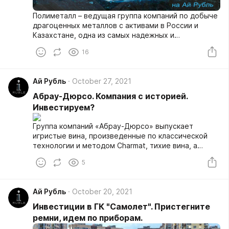
Полиметалл – ведущая группа компаний по добыче
драгоценных металлов с активами в России и
Казахстане, одна из самых надежных и
ответственных компаний в отрасли, основной
16
работодатель в регионах присутствия.Больше в
Телеграм канале
Ай Рубль
October 27, 2021
Абрау-Дюрсо. Компания с историей.
Инвестируем?
Группа компаний «Абрау-Дюрсо» выпускает
игристые вина, произведенные по классической
технологии и методом Charmat, тихие вина, а
также сидр, крепкие алкогольные напитки,
5
безалкогольные газированные напитки и
артезианскую воду.
Ай Рубль
October 20, 2021
Инвестиции в ГК "Самолет". Пристегните
ремни, идем по приборам.