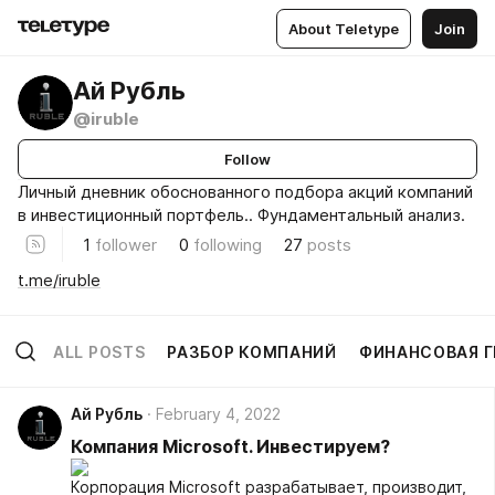
About Teletype
Join
Ай Рубль
@iruble
Follow
Личный дневник обоснованного подбора акций компаний
в инвестиционный портфель.. Фундаментальный анализ.
1
follower
0
following
27
posts
t.me/iruble
ALL POSTS
РАЗБОР КОМПАНИЙ
ФИНАНСОВАЯ 
Ай Рубль
February 4, 2022
Компания Microsoft. Инвестируем?
Корпорация Microsoft разрабатывает, производит,