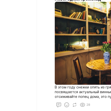
В этом году снежки опять из гр
посвящается актуальный винный 
отсиживайте попец дома, это п
прогуляйтесь, там почти европе
28