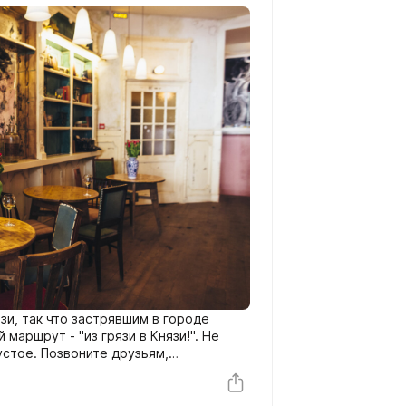
язи, так что застрявшим в городе
маршрут - "из грязи в Князи!". Не
устое. Позвоните друзьям,
йская зима.