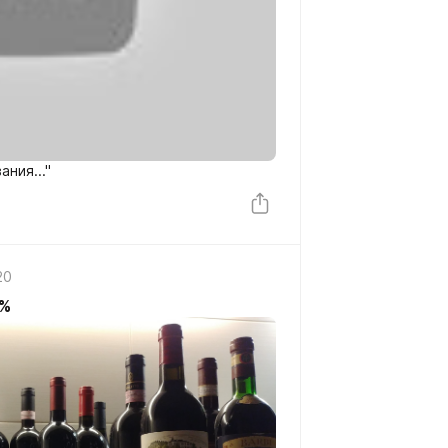
ания..."
20
^%