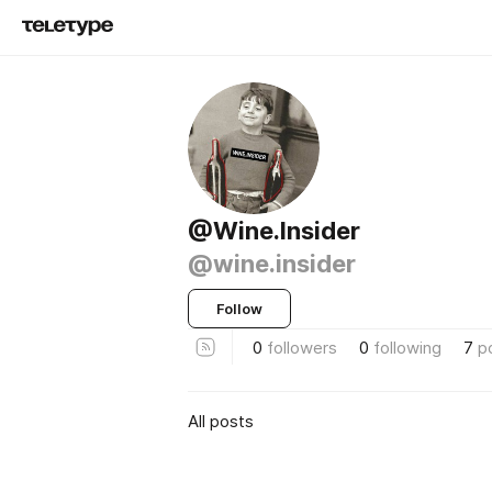
@Wine.Insider
@wine.insider
Follow
0
followers
0
following
7
p
All posts