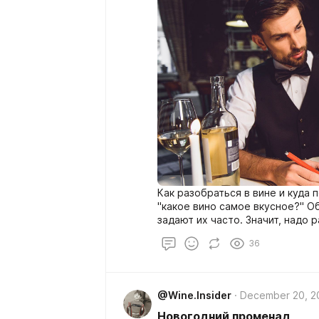
Как разобраться в вине и куда 
"какое вино самое вкусное?" Об
задают их часто. Значит, надо 
деле, и почему вам это не надо
36
@Wine.Insider
December 20, 2
Новогодний променад