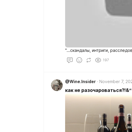
"...скандалы, интриги, расследов
197
@Wine.Insider
November 7, 20
как не разочароваться?!&