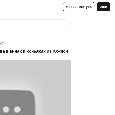
About Teletype
Join
021
да в винах и коньяках из Южной