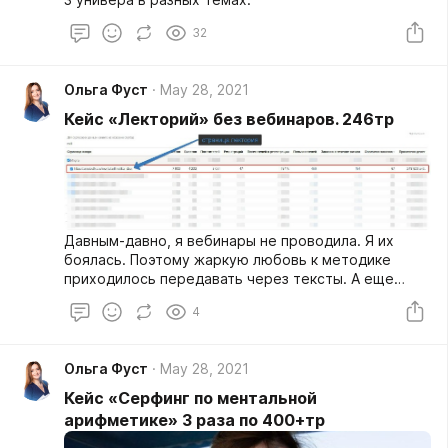
32
Ольга Фуст
May 28, 2021
Кейс «Лекторий» без вебинаров. 246тр
Давным-давно, я вебинары не проводила. Я их
боялась. Поэтому жаркую любовь к методике
приходилось передавать через тексты. А еще
процветали в ВК мошенники, желающие получить
4
деньги подписчиков на карту. Не запуск был, а
битва :)
Ольга Фуст
May 28, 2021
Кейс «Серфинг по ментальной
арифметике» 3 раза по 400+тр