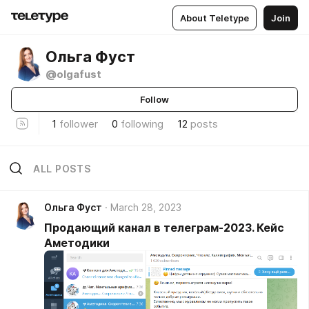
About Teletype
Join
Ольга Фуст
@olgafust
Follow
1
follower
0
following
12
posts
ALL POSTS
Ольга Фуст
March 28, 2023
Продающий канал в телеграм-2023. Кейс
Аметодики