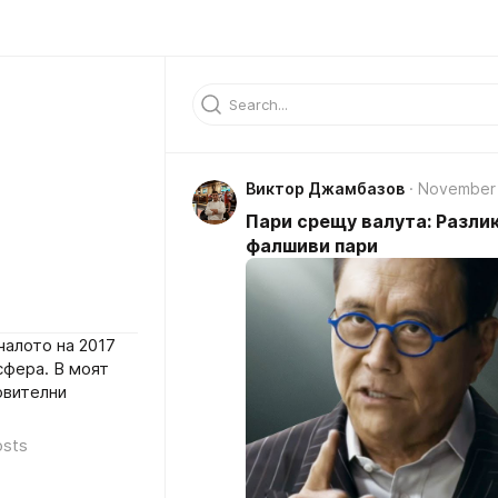
Виктор Джамбазов
November 
Пари срещу валута: Разли
фалшиви пари
чалото на 2017
сфера. В моят
овителни
osts