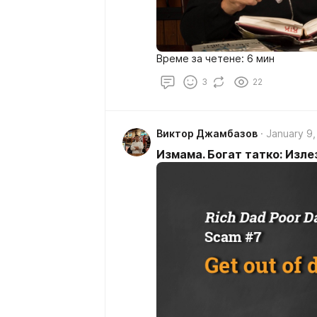
Време за четене: 6 мин
3
22
Виктор Джамбазов
January 9,
Измама. Богат татко: Изле