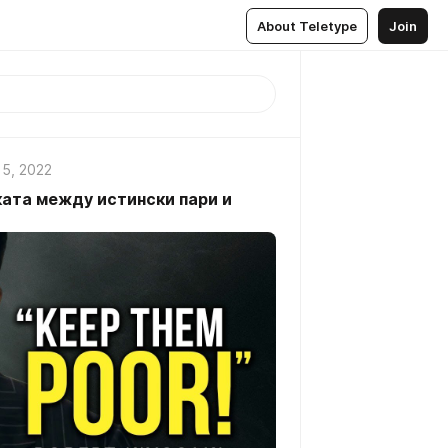
About Teletype
Join
5, 2022
ката между истински пари и