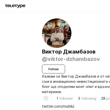
Виктор Джамбазов
@viktor-dzhambazov
Follow
Казвам се Виктор Джамбазов и от на
съм в иновационно-инвестиционната 
блог ще споделям моят опит и вдъхн
материали.
1
follower
3
following
28
p
twitter.com/multiliz