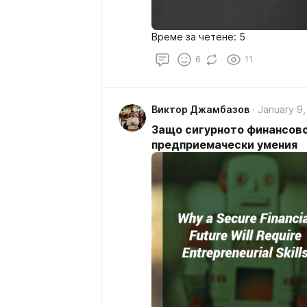
Време за четене: 5
6
11
Виктор Джамбазов
January 9,
Защо сигурното финансов
предприемачески умения