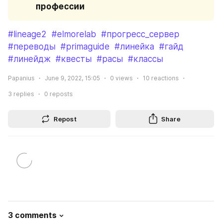
профессии
#lineage2
#elmorelab
#прогресс_сервер
#переводы
#primaguide
#линейка
#гайд
#линейдж
#квесты
#расы
#классы
Papanius
June 9, 2022, 15:05
0
views
10
reactions
3
replies
0
reposts
Repost
Share
3 comments