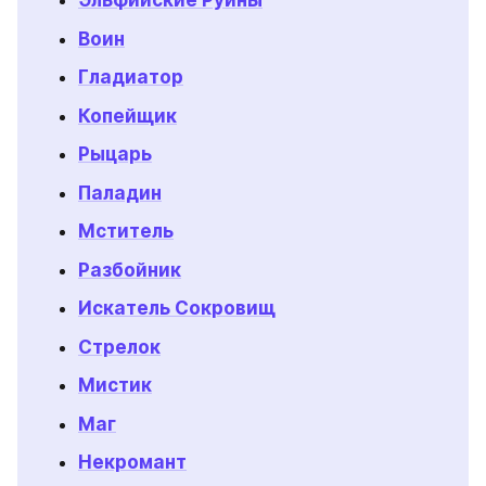
Эльфийские Руины
Воин
Гладиатор
Копейщик
Рыцарь
Паладин
Мститель
Разбойник
Искатель Сокровищ
Стрелок
Мистик
Маг
Некромант