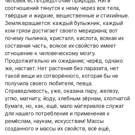
человек есть·средоточие природы. Нити 
соотношений тянутся к нему через все тела, 
твёрдые и жидкие, вещественные и стихийные. 
Земля.вращается: каждый булыжник, каждый 
ком грязи достигает своего меридиана; вот 
почему пылинка, кристалл, кислота, всякая их 
составная часть, всякое их·свойство имеет 
отношение к человеческому мозгу. 
Продолжительно их ожидание; черёд, однако 
же, настает. Нет растения без паразита, нет 
такой вещи из сотворённого, которая бы не 
получила своего любителя, певца. 
Справедливость, уже, оказана пару, железу, 
углю, магниту, йоду, хлебным зёрнам, хлопчатой 
бумаге, но, как, ещё, мало материалов служат 
для нашего потребления и применения к 
ремёслам, наукам, искусствам! Массы 
созданного и массы их свойств, всё ещё, 