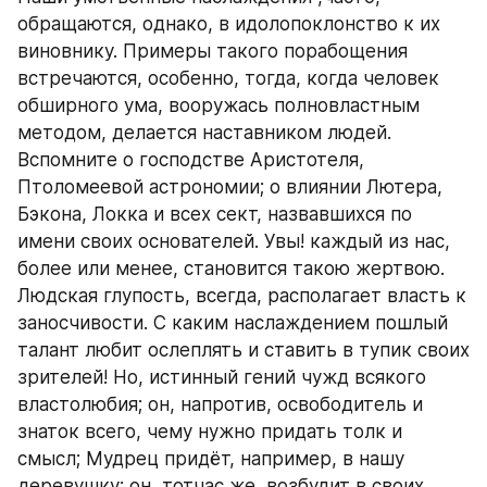
обращаются, однако, в идолопоклонство к их 
виновнику. Примеры такого порабощения 
встречаются, особенно, тогда, когда человек 
обширного ума, вооружась полновластным 
методом, делается наставником людей. 
Вспомните о господстве Аристотеля, 
Птоломеевой астрономии; о влиянии Лютера, 
Бэкона, Локка и всех сект, назвавшихся по 
имени своих основателей. Увы! каждый из нас, 
более или менее, становится такою жертвою. 
Людская глупость, всегда, располагает власть к 
заносчивости. С каким наслаждением пошлый 
талант любит ослеплять и ставить в тупик своих 
зрителей! Но, истинный гений чужд всякого 
властолюбия; он, напротив, освободитель и 
знаток всего, чему нужно придать толк и 
смысл; Мудрец придёт, например, в нашу 
деревушку; он, тотчас же, возбудит в своих 